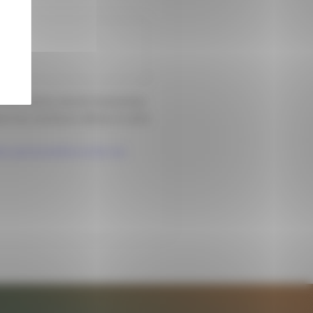
e formulaire seront transmises
s les meilleurs délais à votre
ées personnelles et de vos