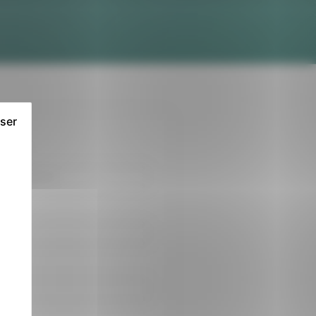
user
phone
té