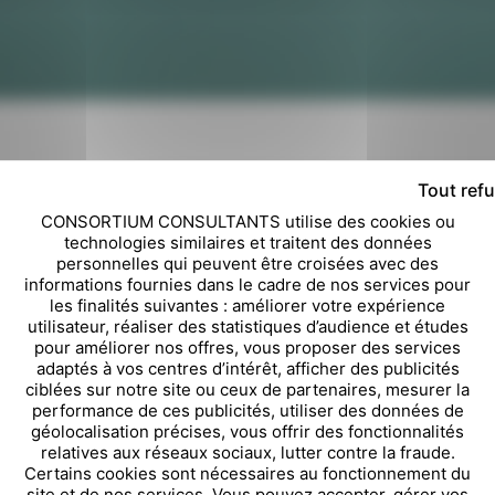
Tout ref
CONSORTIUM CONSULTANTS utilise des cookies ou
Nom Prénom
Télé
technologies similaires et traitent des données
personnelles qui peuvent être croisées avec des
informations fournies dans le cadre de nos services pour
les finalités suivantes : améliorer votre expérience
E-mail
Socié
utilisateur, réaliser des statistiques d’audience et études
pour améliorer nos offres, vous proposer des services
adaptés à vos centres d’intérêt, afficher des publicités
ciblées sur notre site ou ceux de partenaires, mesurer la
performance de ces publicités, utiliser des données de
Objet
géolocalisation précises, vous offrir des fonctionnalités
relatives aux réseaux sociaux, lutter contre la fraude.
Certains cookies sont nécessaires au fonctionnement du
site et de nos services. Vous pouvez accepter, gérer vos