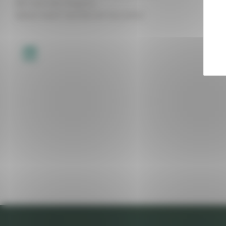
381, Voie des Vergnes
38620 SAINT GEOIRE EN VALDAINE