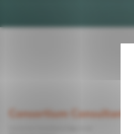
Consortium Consultants
Consortium Consultants Siège social :