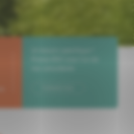
Un besoin spécifique ?
Prenez RDV avec l’un de
nos consultants
ns
Contactez-nous