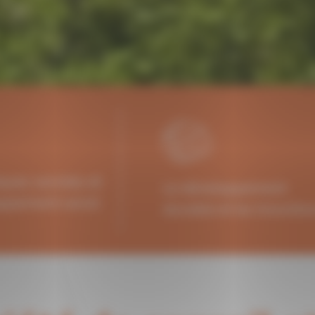
iques sociales et
Le développement
oppement social
durable et les transitio