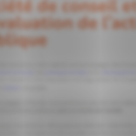
iété de conseil e
valuation de l’ac
blique
 des transitions, notre cabinet vous accompagne dans tout
ent territorial
, des
politiques sociales
et du
développemen
és, mettent à votre disposition une large palette de comp
et
évaluer
vos projets.
, engagés, à l’écoute, nous portons au cœur de notre métier
 des politiques publiques,
pour un monde plus durable.
que nous avons un rôle à jouer aux côtés des collectivités e
ransition, nous explorons de nouvelles manières de travailler 