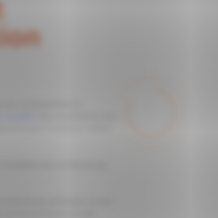
t
tion
es les composantes du
t durable
. Nos consultants, tous
étences pour concevoir, mettre
 l’ambition de contribuer aux
t structures publiques, sur les
sur les territoires via des