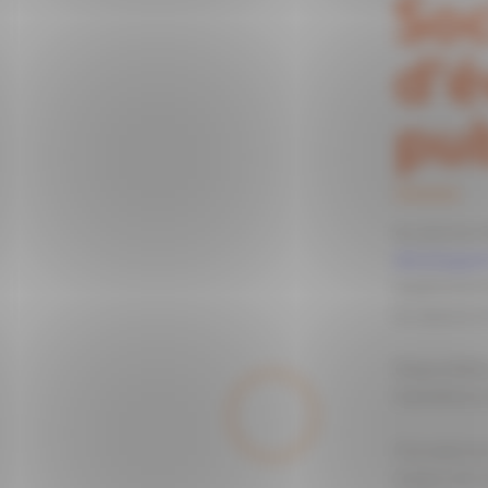
Soc
d'é
pu
Au service
développem
expériment
en œuvre 
Disponibles
transitions
Convaincus 
enjeux de t