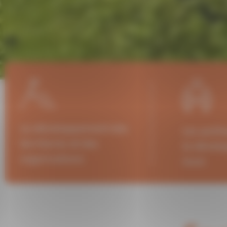
Le développement des
Les polit
territoires et des
le dével
organisations
local